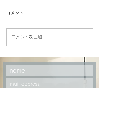
コメント
silk fringe bag
STRATA Vessel Basket
コメントを追加…
contact