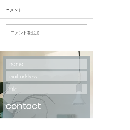
コメント
jewelry handle
コメントを追加…
yellowJade＆quartz
necklace
contact